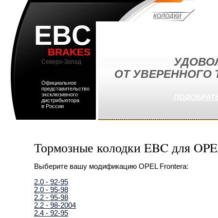
КОЛОДКИ
EBC
BRAKES
УДОВО
Северо-Запад
ОТ УВЕРЕННОГО
Официальное
представительство
эксклюзивного
ПОДОБРАТЬ
дистрибьютора
в России
Тормозные колодки EBC для OPE
Выберите вашу модификацию OPEL Frontera:
2.0 - 92-95
2.0 - 95-98
2.2 - 95-98
2.2 - 98-2004
2.4 - 92-95