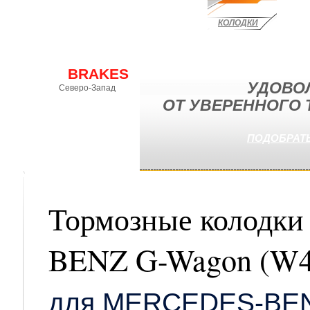
КОЛОДКИ
EBC
BRAKES
УДОВО
Северо-Запад
ОТ УВЕРЕННОГО
Официальное
представительство
эксклюзивного
ПОДОБРАТЬ
дистрибьютора
в России
Тормозные колодк
BENZ G-Wagon (W
для MERCEDES-BEN