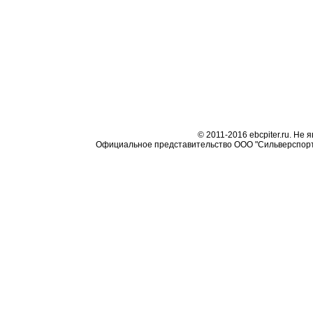
© 2011-2016 ebcpiter.ru. Не
Официальное представительство ООО "Сильверспорт"