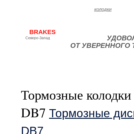
КОЛОДКИ
EBC
BRAKES
УДОВО
Северо-Запад
ОТ УВЕРЕННОГО
Официальное
представительство
эксклюзивного
ПОДОБРАТЬ
дистрибьютора
в России
Тормозные колодк
DB7
Тормозные ди
DB7