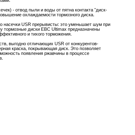
ками.
ечек) - отвод пыли и воды от пятна контакта "диск-
 повышение охлаждаемости тормозного диска.
то насечки USR прерывисты: это уменьшает шум при
у тормозные диски EBC Ultimax предназначены
ффективного и тихого торможения.
тв, выгодно отличающих USR от конкурентов-
ерная краска, покрывающая диск. Это позволяет
можность появления ржавчины в процессе
в.