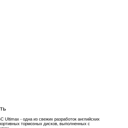
Позвоните нам!
959 05 25
(911)
ть
 Ultimax - одна из свежих разработок английских
портивных тормозных дисков, выполненных с