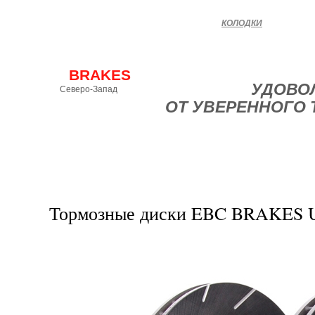
КОЛОДКИ
EBC
BRAKES
УДОВО
Северо-Запад
ОТ УВЕРЕННОГО
Официальное
представительство
эксклюзивного
ПОДОБРАТЬ
дистрибьютора
в России
Тормозные диски EBC BRAKES U