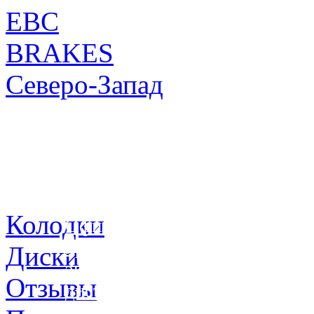
EBC
BRAKES
Северо-Запад
Колодки
Официальное
представительство
Диски
эксклюзивного
Отзывы
дистрибьютора
в России