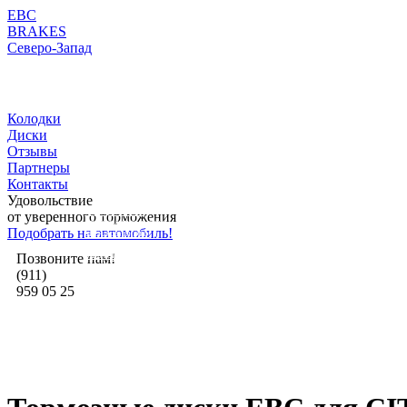
EBC
BRAKES
Северо-Запад
Колодки
Диски
Отзывы
Партнеры
Контакты
Удовольствие
Официальное
от уверенного торможения
представительство
Подобрать на автомобиль!
эксклюзивного
дистрибьютора
в России
Позвоните нам!
(911)
959 05 25