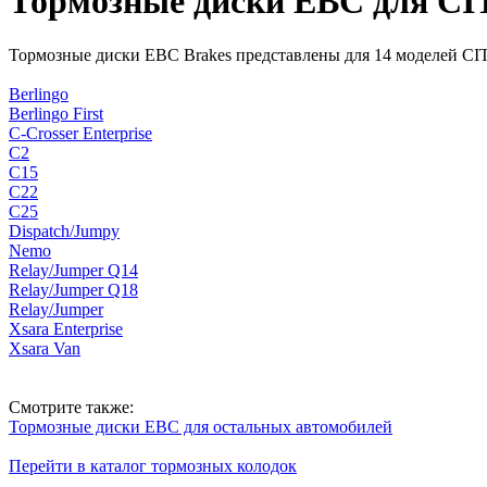
Тормозные диски EBC для
Тормозные диски EBC Brakes представлены для 14 моделей 
Berlingo
Berlingo First
C-Crosser Enterprise
C2
C15
C22
C25
Dispatch/Jumpy
Nemo
Relay/Jumper Q14
Relay/Jumper Q18
Relay/Jumper
Xsara Enterprise
Xsara Van
Смотрите также:
Тормозные диски EBC для остальных автомобилей
Перейти в каталог тормозных колодок